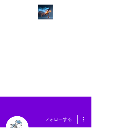
ゾーン(限界)を越えろ！
佐賀市 社会人バスケットク
ラブ＆アカデミー​​
佐賀バスケ
ZONE-X​
​楽しくは通過点、上達を目指す
​男女募集！佐賀バスケクラブ＆
アカデミー
その他
フォローする