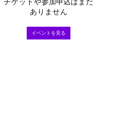
チケットや参加申込はまだ
ありません
イベントを見る
©2026
​佐賀市バスケット/佐賀バスケット
ゾーン(限界)を越えろ！
佐賀市バスケットクラブ＆アカデミ
ー​
佐賀バスケZONE-X​