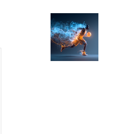
ゾーン(限界)を越えろ！
佐賀市 社会人バスケットクラブ＆アカデミー
佐賀バスケ
ZONE-X​
​楽しくは通過点、上達を目指す
​男女募集！佐賀バスケクラブ＆アカデミー