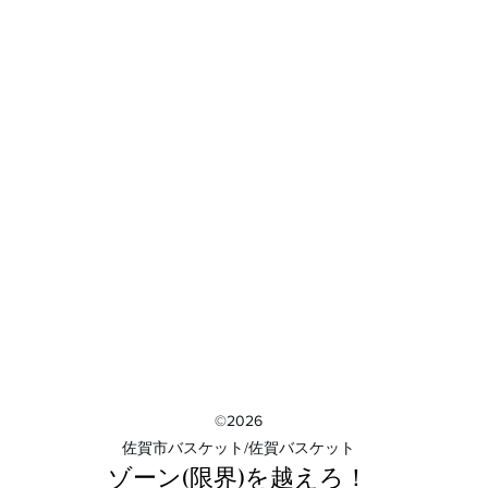
©2026
​佐賀市バスケット/佐賀バスケット
ゾーン(限界)を越えろ！