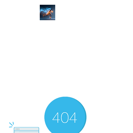
ゾーン(限界)を越えろ！
佐賀市 社会人バスケットク
ラブ＆アカデミー​​
佐賀バスケ
ZONE-X​
​楽しくは通過点、上達を目指す
​男女募集！佐賀バスケクラブ＆
アカデミー