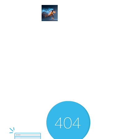
ゾーン(限界)を越えろ！
佐賀市 社会人バスケットク
ラブ＆アカデミー​​
佐賀バスケ
ZONE-X​
​楽しくは通過点、上達を目指す
​男女募集！佐賀バスケクラブ＆
アカデミー