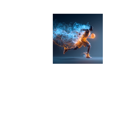
ゾーン(限界)を越えろ！
佐賀市 社会人バスケットクラブ＆アカデミー
佐賀バスケ
ZONE-X​
​楽しくは通過点、上達を目指す
​男女募集！佐賀バスケクラブ＆アカデミー