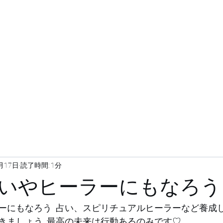
ホーム
概要
料金
代表
バスケの魅力
月17日
読了時間: 1分
いやヒーラーにもなろう
ーにもなろう  占い、スピリチュアルヒーラーなど養成し
きましょう  最高の未来は行動あるのみです♡