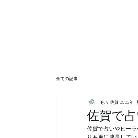
sagacommunity@gmail.com
全ての記事
色々 佐賀
2023年1
佐賀で占
佐賀で占いやヒーラ
りも更に成長してい