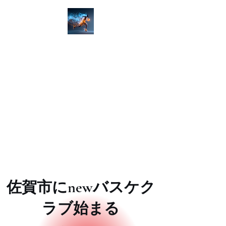
ゾーン(限界)を越えろ！
佐賀市 社会人バスケットク
ラブ＆アカデミー​​
佐賀バスケ
ZONE-X​
​楽しくは通過点、上達を目指す
​男女募集！佐賀バスケクラブ＆
アカデミー
​佐賀市にnewバスケク
ラブ始まる