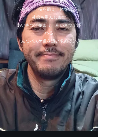
その上で心技体
心を鍛え、技を鍛え、体を鍛える
礼節も重んじます
あいさつで始まり、あいさつで終
わる
そんなバスケ道を追い求めていき
ます