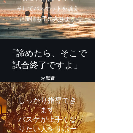
​そしてバスケットを越え
た友情も手に入ります
「諦めたら、そこで
試合終了ですよ」
by 監督
しっかり指導でき
ます
​バスケが上手くな
りたい人をサポー