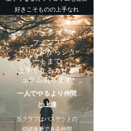
​好きこそものの上手なれ
ディフェンス、オ
フェンス
ドリブルからシュ
ートまで
​上手くなるカリキ
ュラム有ります
​一人でやるより仲間
と上達
当クラブはバスケットの
切磋琢磨できる仲間