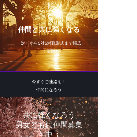
ト
​仲間と共に強くなる
​一対一から5対5対戦形式まで幅広
く実践
今すぐご連絡を！
​仲間になろう
共に強くなろう
男女ともに仲間募集
中