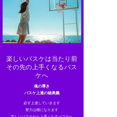
​楽しいバスケは当たり前
​その先の上手くなるバス
ケへ
魂の導き
バスケ上達の秘奥義
必ず上達していきます
努力は糧になります
​楽しいバスケから上手くなるバスケへ